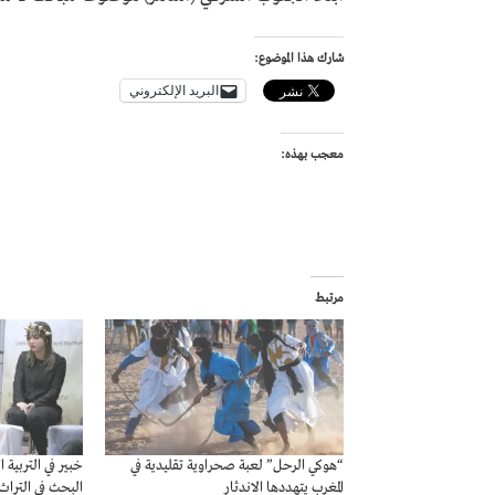
شارك هذا الموضوع:
البريد الإلكتروني
معجب بهذه:
مرتبط
“هوكي الرحل” لعبة صحراوية تقليدية في
خبير في التربية
المغرب يتهددها الاندثار
البحث في التراث