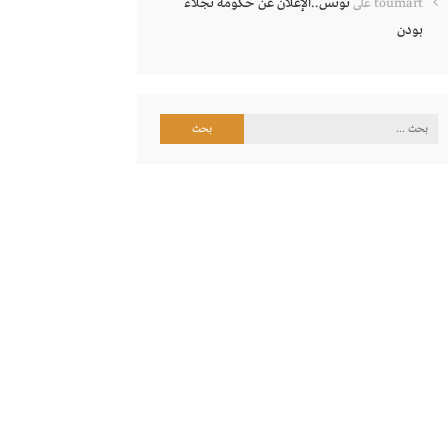
تونس..الإعلان عن حكومة نجلاء
toumart
على
بودن
البحث
عن: