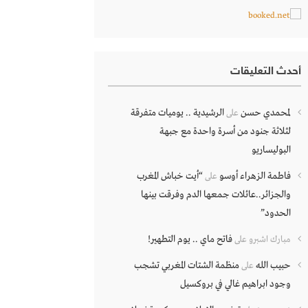
أحدث التعليقات
لمحمدي حسن
الرشيدية .. يوميات متفرقة
على
لثلاثة جنود من أسرة واحدة مع جبهة
البوليساريو
فاطمة الزهراء أوسو
“أيت خباش المغرب
على
والجزائر..عائلات جمعها الدم وفرقت بينها
الحدود”
فاتح ماي .. يوم التطهير!
مبارك اشبرو
على
حبيب الله
منظمة الشتات المغربي تشجب
على
وجود ابراهيم غالي في بروكسيل