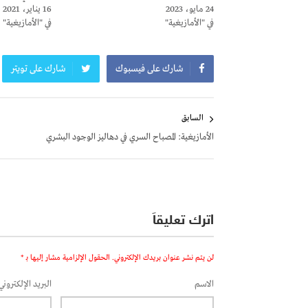
24 مايو، 2023
16 يناير، 2021
في "الأمازيغية"
في "الأمازيغية"
شارك على فيسبوك
شارك على تويتر
تصفّح
السابق
المقالات
الأمازيغية: المصباح السري في دهاليز الوجود البشري
اترك تعليقاً
لن يتم نشر عنوان بريدك الإلكتروني.
الحقول الإلزامية مشار إليها بـ
*
الاسم
البريد الإلكتروني