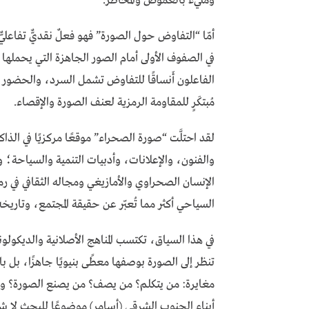
ومليء بالغموض والمخاطر.
أمّا “التفاوض حول الصورة” فهو فعلٌ نقديٌّ تفاعليّ
في الصفوف الأولى أمام الصور الجاهزة التي يحملها
الفاعلون أَنساقًا للتفاوض تشمل السرد، والحضور ا
مُبتكَرٍ للمقاومة الرمزية لعنف الصورة والإقصاء.
لقد احتلَّت “صورة الصحراء” موقعًا مركزيًا في الذاك
والفنون، والإعلانات، وأدبيات التنمية والسياحة؛ 
الإنسان الصحراوي والأمازيغي ومجاله الثقافي في 
السياحي أكثر مما تُعبّر عن حقيقة المجتمع، وتاريخه
في هذا السياق، تكتسب المناهج الأصلانية والديكولوني
تنظر إلى الصورة بوصفها معطًى بنيويًا جاهزًا، بل با
مغايرة: من يتكلم؟ من يصف؟ من يصنع الصورة؟ ومن يُ
أبناء الجنوب الشرقي (أسامر) موضوعًا للبحث لا شر