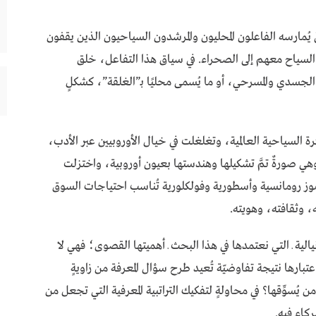
ٌ يُمارسه الفاعلون المحليون والمرشدون السياحيون الذين يقفون
 السياح معهم إلى الصحراء. في سياق هذا التفاعل، خلق
لجسدي والمسرحي، أو ما يُسمى محليًا بـ”الغلقة”، كشكلٍ
رة السياحية العالمية، وتغلغلت في خيال الأوروبيين عبر الأدب،
وهي صورةٌ تمَّ تشكيلها وهندستها بعيون أوروبية، واختزلت
رموز رومانسية وأسطورية وفولكلورية تُناسب احتياجات السوق
، وثقافته، وهويته.
الية ـ التي نعتمدها في هذا البحث ـ أهميتها القصوى؛ فهي لا
عتبارها نتيجة تفاوضيّة تُعيد طرح سؤال المعرفة من زاويةٍ
سوِّقها؟ في محاولةٍ لتفكيك التراتبية المعرفية التي تجعل من
كاء فيه.