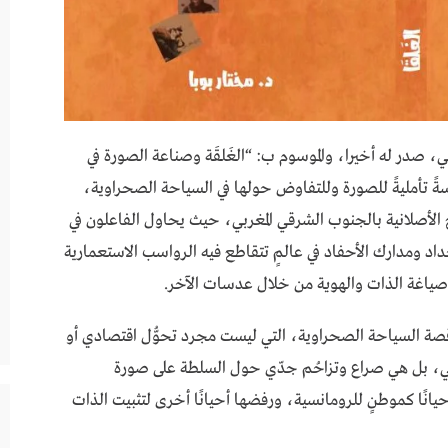
صدر له أخيرا، والموسوم ب: “الغَلـــــقَة وصناعة الصورة في
سةً تأمليةً للصورة وللتفاوض حولها في السياحة الصحراوية،
هج الأصلانية بالجنوب الشرقي المغربي، حيث يحاول الفاعلون في
داد ومدارك الأحفاد في عالمٍ تتقاطع فيه الرواسب الاستعمارية
ه صياغة الذات والهوية من خلال عدسات الآخر.
 قصة السياحة الصحراوية، التي ليست مجرد تحوُّل اقتصادي أو
بي، بل هي صراع وتزاحُم جدّي حول السلطة على صورة
 أحيانًا كموطنٍ للرومانسية، ورفضها أحيانًا أخرى لتثبيت الذات