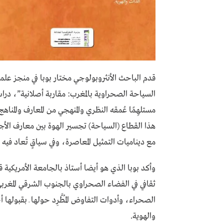
قدم الباحث الأنثروبولوجي مختار بوبا في منجز علمي، 
السياحة الصحراوية بالمغرب: مقاربة أصلانية”، درا
مستلهِمًا عُمقه النظري والمنهجي من المعارف والمنا
هذا القطاع (السياحة) تجسير الهوة بين معارف الأج
مع ديناميات التمثيل المعاصرة، وفي سياقٍ تُعاد في
وأكد بوبا الذي هو أيضا أستاذ بالجامعة الأمريكية
ثقافي في الفضاء الصحراوي بالجنوب الشرقي المغر
الصحراء، وأدوات التفاوض المُطَّرِد حولها ـ بقبولها
والهوية.