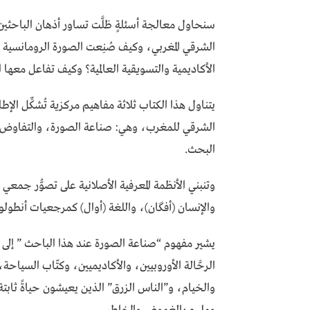
سنحاول معالجة أسئلةٍ ظلَّت تساور أذهان الباحثين
الشرقي المغربي، وكيف صُنِعت الصورة الرومانسية ل
الأكاديمية والتسويقية العالمية؟ وكيف تفاعل معها ا
يتناول هذا الكتاب ثلاثة مفاهيم مركزية تُشكِّل الإ
الشرقي للمغرب، وهي: صناعة الصورة، والتفاوض حو
البحث.
وتنبني الأنظمة المعرفية الأصلانية على تصوُّر جمعي
والإنسان (أفگان)، واللغة (أوال) كمرجعيات أنطولوج
يشير مفهوم “صناعة الصورة عند هذا الباحث ” إلى 
الرحَّالة الأوروبيين، والأكاديميين، وكتّاب السياحة،
والخيام، و”الناس الزرق” الذين يعيشون حياةً ثابتة 