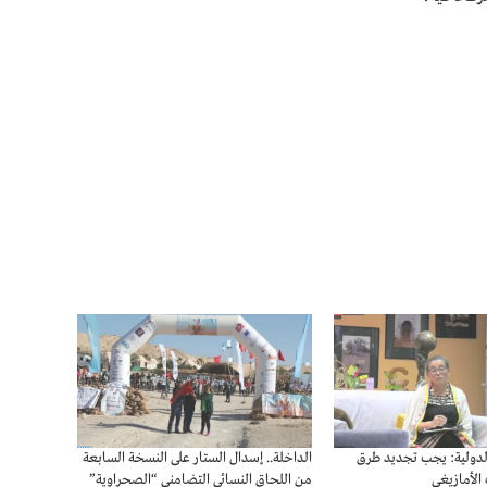
 الدولية: يجب تجديد طرق
الداخلة.. إسدال الستار على النسخة السابعة
 الأمازيغي
من اللحاق النسائي التضامني “الصحراوية”