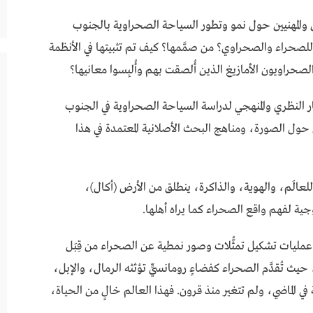
 والمهنيين حول نمو وتطور السياحة الصحراوية بالجنوب
لصحراء والصحراوي؟ من صمَّمها؟ كيف تم تثبيتها في الأنظمة
لصحراويون الأمازيغ الذين أُلصقت بهم وأُلبِسوا معانيها؟
طار النظري والمنهجي لدراسة السياحة الصحراوية في الجنوب
ل الصورة، ومناهج البحث الأصلانية المعتمدة في هذا
 للعالَم، والهوية، والذاكرة، ينطلق من الأرض (أكال)،
ية لفهم واقع الصحراء كما يراه أهلها.
عمليات تشكيل تمثُّلات وصور نمطية عن الصحراء من قِبَل
 حيث تُقدَّم الصحراء كفضاءٍ رومانسيٍّ تؤثثه الرمال، والإبل،
في الماضي، ولم تتغير منذ قرون. فهذا العالم خالٍ من الحياة،