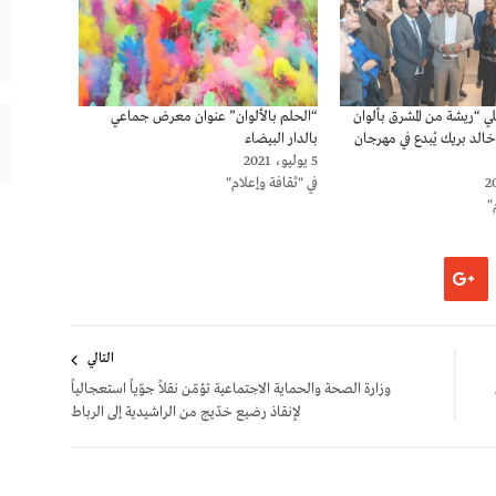
ي “ريشة من المشرق بألوان
“الحلم بالألوان” عنوان معرض جماعي
 خالد بريك يُبدع في مهرجان
بالدار البيضاء
5 يوليو، 2021
في "ثقافة وإعلام"
"
التالي
وزارة الصحة والحماية الاجتماعية تؤمّن نقلاً جوّياً استعجالياً
لإنقاذ رضيع خدّيج من الراشيدية إلى الرباط