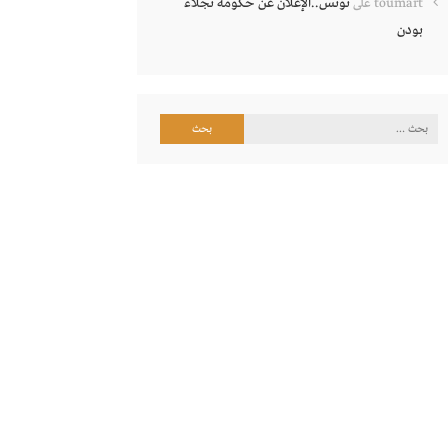
تونس..الإعلان عن حكومة نجلاء
toumart
على
بودن
البحث
عن: