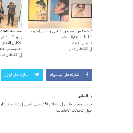
“الانعكاس” معرض تشكيلي جماعي لمغاربة
بمعرضه التشكيل
وأفارقة بالدارالبيضاء
المغرب”.. الفنان
17 يناير، 2021
الإكليل الثقافي
في "ثقافة وإعلام"
12 ديسمبر، 2024
في "ثقافة وإعلام
شارك على فيسبوك
شارك على تويتر
تصفّح
السابق
المقالات
حضور مغربي فاعل في النقاش الأكاديمي العالمي في دولة باكستان
حول التحولات الاجتماعية