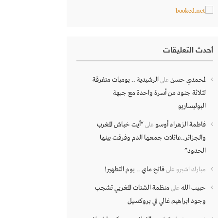
أحدث التعليقات
لمحمدي حسن
الرشيدية .. يوميات متفرقة
على
لثلاثة جنود من أسرة واحدة مع جبهة
البوليساريو
فاطمة الزهراء أوسو
“أيت خباش المغرب
على
والجزائر..عائلات جمعها الدم وفرقت بينها
الحدود”
فاتح ماي .. يوم التطهير!
مبارك اشبرو
على
حبيب الله
منظمة الشتات المغربي تشجب
على
وجود ابراهيم غالي في بروكسيل