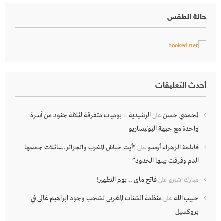
حالة الطقس
أحدث التعليقات
لمحمدي حسن
الرشيدية .. يوميات متفرقة لثلاثة جنود من أسرة
على
واحدة مع جبهة البوليساريو
فاطمة الزهراء أوسو
“أيت خباش المغرب والجزائر..عائلات جمعها
على
الدم وفرقت بينها الحدود”
فاتح ماي .. يوم التطهير!
مبارك اشبرو
على
حبيب الله
منظمة الشتات المغربي تشجب وجود ابراهيم غالي في
على
بروكسيل