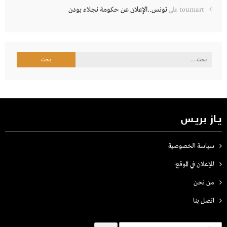
تونس..الإعلان عن حكومة نجلاء بودن
toumart
على
البحث
عن:
يـاز بريـس
سياسة الخصوصية
للإعلان في الموقع
من نحن
اتصل بنـا
البحث