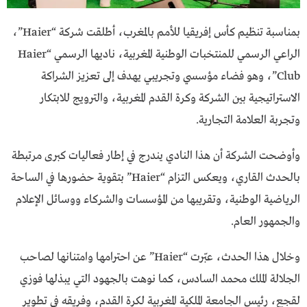
بمناسبة تنظيم كأس إفريقيا للأمم بالمغرب، أطلقت شركة “Haier”،
الراعي الرسمي للمنتخبات الوطنية المغربية، ناديها الرسمي “Haier
Club”، وهو فضاء مؤسسي وتجريبي يهدف إلى تعزيز الشراكة
الاستراتيجية بين الشركة وكرة القدم المغربية، والترويج للابتكار
وتجربة العلامة التجارية.
وأوضحت الشركة أن هذا النادي يندرج في إطار فعاليات كبرى مرتبطة
بالحدث القاري، ويعكس التزام “Haier” بتقوية حضورها في الساحة
الرياضية الوطنية، وتقريبها من المؤسسات والشركاء ووسائل الإعلام
والجمهور العام.
وخلال هذا الحدث، عبّرت “Haier” عن احترامها وامتنانها لصاحب
الجلالة الملك محمد السادس، كما نوهت بالجهود التي يبذلها فوزي
لقجع، رئيس الجامعة الملكية المغربية لكرة القدم، وفريقه في تطوير