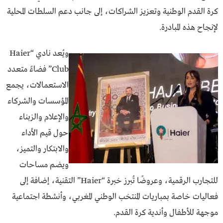
كرة القدم الوطنية وتعزيز الشراكات، إلى جانب دعم السلطات المحلية
لإنجاح هذه المبادرة.
ويُعد نادي “Haier
Club” فضاءً متعدد
الاستعمالات، يجمع
المؤسسات والشركاء
والإعلام والزبناء
حول قيم الأداء
والابتكار والتميز،
ويضم مساحات
للتجارب الرقمية، وعروضًا تُبرز خبرة “Haier” التقنية، إضافة إلى
فعاليات خاصة بمباريات المنتخب الوطني المغربي، وأنشطة اجتماعية
موجهة للأطفال وأندية كرة القدم.