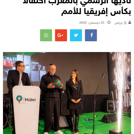
ناديها الرسمي بالمغرب احتفالًا
بكأس إفريقيا للأمم
يـاز بريـس
23 ديسمبر، 2025