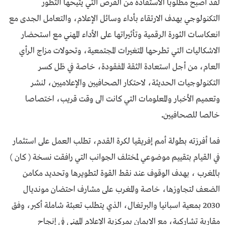
لقد اصبح مطلوبا الاستفادة من الفرص التي يتيحها التطور
التكنولوجي بهدف الارتقاء بأداء وسائل الإعلام، والتعامل الجدى مع
انعكاسات الثورة الرقمية وتأثيراتها على الأداء المهني مع استحضار
الاشكاليات التي تطرحها المتغيرات المجتمعية، وتحولات مزاج الرأي
العام، من أجل استعادة الثقة المفقودة، خاصة في ظل كسر
التكنولوجيات الحديثة، لاحتكار الصحافيين والإعلاميين، لنشر
وتعميم الأخبار والمعلومات التي كانت الى وقت قريب، اختصاصا
خالصا للصحافيين
.
فما أفرزته بطولة أمم إفريقيا لكرة القدم، تطلب العمل على استثمار
في القيام بتقييم موضوعي لمختلف الجوانب التي رافقت نسخة ( كان )
بالمغرب ، بهدف الوقوف عند نقط القوة لتطويرها وتحديد مكامن
الضعف لتجاوزها، خاصة والمغرب على مشارف احتضان مونديال
2030 بمعية اسبانيا والبرتغال، الذي يتطلب تعبئة شاملة أكبر، وفق
مقاربة تشاركية، مع الايمان بمركزية الإعلام المهني في إنجاح