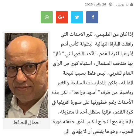
يـاز بريـس
26 يناير، 2026
إذا كان من الطبيعي، تثير الاحداث التي
رافقت المباراة النهائية لبطولة كأس أمم
إفريقيا لكرة القدم، الأحد الماضي التي ” فاز”
بها منتخب السنغال، استياء كبيرا من الرأي
العام المغربي، ليس فقط بسبب نتيجة
المقابلة، ولكن بالممارسات السلبية والغير
رياضية من طرف ” أسود تيرانغا”، لكن هذه
الأحداث رغم خطورتها على صورة افريقيا في
كرة القدم، فإنها ستظل أحداثا معزولة،
بالمقارنة مع النجاح الكبير الذى حققته دورة
جمال المحافظ
المغرب، وهو ما ينبغي أن لا يؤدي الى