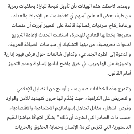
وبعدما لاحظت هذه الهيئات بأن تأويل نتيجة المباراة بخلفيات رمزية
من طرف بعض الفاعلين أسهم في تغذية مشاعر الإحباط والعداء،
وإعادة إنتاج سرديات إقصائية قائمة على التمييز أبرزت أن منصات
معروفة بخطابها المعادي للهجرة، استغلت الحدث لإعادة الترويج
لدعوات تحريضية، من بينها التشكيك في سياسات الضيافة المغربية،
والدعوة إلى الطرد الجماعي، وتداول شائعات حول فرض قيود إدارية
وتمييزية على المهاجرين، في خرق واضح لمبادئ المساواة وعدم التمييز
أمام القانون
.
وتندرج هذه الخطابات ضمن مسار أوسع من التضليل الإعلامي
والتحريض على الكراهية، حيث يُقدَّم المهاجرون كتهديد للأمن والموارد
وفرص الشغل، مقابل تجاهل إسهاماتهم الاجتماعية والاقتصادية،
حسب ذات المصادر التي اعتبرت أن ذلك ” يشكّل انتهاكًا مباشرًا للقيم
الدستورية التي تكرّس كرامة الإنسان وحماية الحقوق والحريات