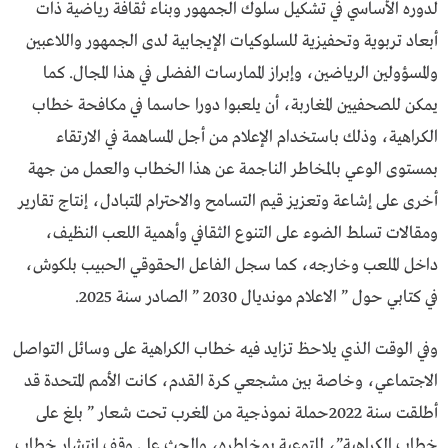
لدوره الأساسي في تشكيل سلوك الجمهور وبناء ثقافة رياضية ذات
أبعاد تربوية وتحفيزية للسلوكيات الإيجابية لدى الجمهور واللاعبين
والمسؤولين الرياضين، وإبراز الممارسات الفضلى في هذا المجال. كما
يمكن للصحفيين المغاربة، أن يلعبوا دورا حاسما في مكافحة خطاب
الكراهية، وذلك باستخدام الإعلام من أجل المساهمة في الارتقاء
بمستوى الوعي بالمخاطر الناجمة عن هذا الخطاب والعمل من جهة
أخرى على إشاعة وتعزيز قيم التسامح والاحترام المتبادل، إنتاج تقارير
ومقالات تسلط الضوء على التنوع الثقافي وأهمية اللعب النظيف،
داخل الملعب وخارجه، كما سجل الفاعل الحقوقي الحبيب بلكوش،
في كتابي حول ” الاعلام مونديال 2030 ” الصادر سنة 2025.
وفي الوقت الذي يلاحظ تزايد فيه خطاب الكراهية على وسائل التواصل
الاجتماعي، وخاصة بين مشجعي كرة القدم، كانت الأمم المتحدة قد
أطلقت سنة 2022حملة نموذجية من المغرب تحت شعار ” بلغ على
خطاب الكراهية”، للتوعية بمخاطره، والحث على وقف انتشار خطاب