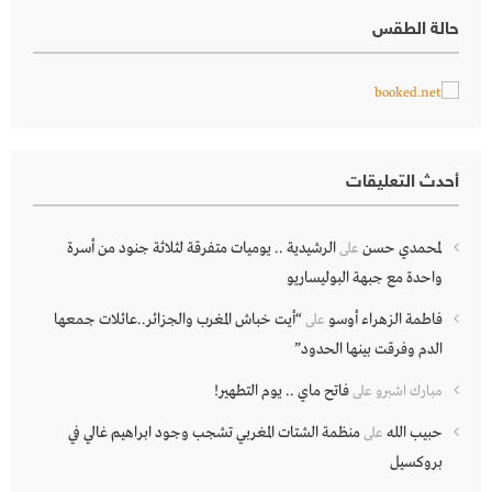
حالة الطقس
أحدث التعليقات
لمحمدي حسن
الرشيدية .. يوميات متفرقة لثلاثة جنود من أسرة
على
واحدة مع جبهة البوليساريو
فاطمة الزهراء أوسو
“أيت خباش المغرب والجزائر..عائلات جمعها
على
الدم وفرقت بينها الحدود”
فاتح ماي .. يوم التطهير!
مبارك اشبرو
على
حبيب الله
منظمة الشتات المغربي تشجب وجود ابراهيم غالي في
على
بروكسيل