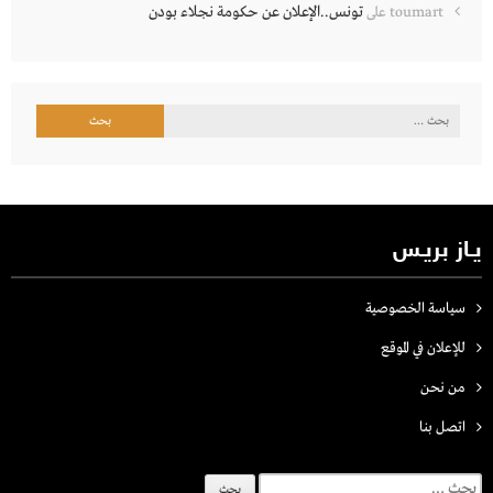
تونس..الإعلان عن حكومة نجلاء بودن
toumart
على
البحث
عن:
يـاز بريـس
سياسة الخصوصية
للإعلان في الموقع
من نحن
اتصل بنـا
البحث