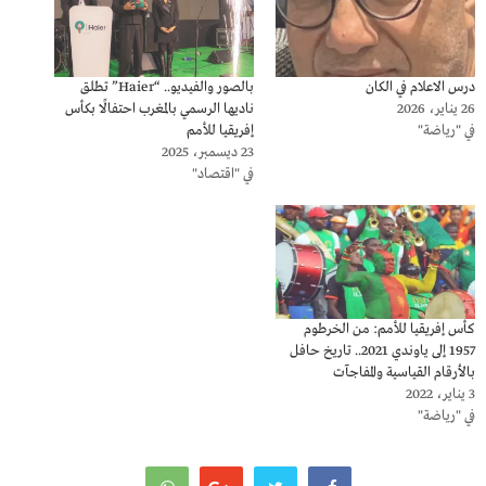
درس الاعلام في الكان
بالصور والفيديو.. “Haier” تطلق
26 يناير، 2026
ناديها الرسمي بالمغرب احتفالًا بكأس
في "رياضة"
إفريقيا للأمم
23 ديسمبر، 2025
في "اقتصاد"
كأس إفريقيا للأمم: من الخرطوم
1957 إلى ياوندي 2021.. تاريخ حافل
بالأرقام القياسية والمفاجآت
3 يناير، 2022
في "رياضة"