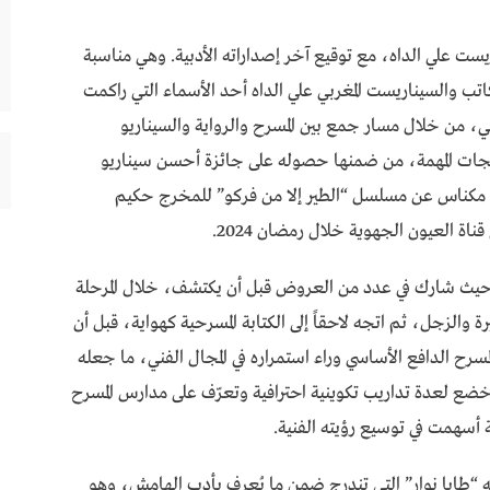
ريست علي الداه، مع توقيع آخر إصداراته الأدبية. وهي مناسبة
 الكاتب والسيناريست المغربي علي الداه أحد الأسماء التي راكمت
لأدبي، من خلال مسار جمع بين المسرح والرواية والسيناريو
ويجات المهمة، من ضمنها حصوله على جائزة أحسن سيناريو
نة مكناس عن مسلسل “الطير إلا من فركو” للمخرج حكيم
ة العيون الجهوية خلال رمضان 2024.
سي، حيث شارك في عدد من العروض قبل أن يكتشف، خلال المرحلة
يرة والزجل، ثم اتجه لاحقاً إلى الكتابة المسرحية كهواية، قبل أن
رح الدافع الأساسي وراء استمراره في المجال الفني، ما جعله
خضع لعدة تداريب تكوينية احترافية وتعرّف على مدارس المسرح
 أسهمت في توسيع رؤيته الفنية.
ل الروائي، أصدر علي الداه سنة 2015 روايته “طابا نوار” التي تندرج ضمن ما يُعرف بأدب الهامش، وهو