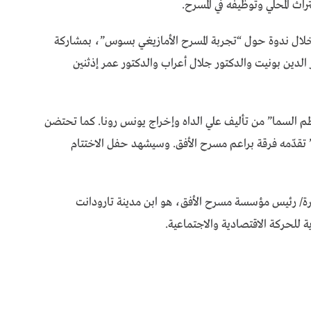
اث المحلي وتوظيفه في المسرح.
ن خلال ندوة حول “تجربة المسرح الأمازيغي بسوس”، بمشاركة
الدين بونيت والدكتور جلال أعراب والدكتور عمر إذثنين
 السما” من تأليف علي الداه وإخراج يونس رونا. كما تحتضن
” تقدّمه فرقة براعم مسرح الأفق. وسيشهد حفل الاختتام
هرة/ رئيس مؤسسة مسرح الأفق، هو ابن مدينة تارودانت
ة للحركة الاقتصادية والاجتماعية.