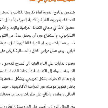
يتضمن برنامج الدورة لقاءً تكريميًا للكاتب والسينا
للاحتفاء بتجربته الفنية والأدبية المميزة، إذْ يمثّل
حضورًا لافتًا في مجالي الكتابة الدرامية والإبداع ا
التلفزيوني، واستطاع عبره أن يحقق عددًا من التت
ضمن فعاليات مهرجان الدراما التلفزيونية في مدي
قبابي، وهو عمل درامي ناطق بالحسانية عُرض على قنا
وتعود بدايات علي الداه الفنية إلى المسرح المدر
الثانوية، ميوله إلى الكتابة. فبدأ بكتابة القصة القص
يلج عالم الاحتراف بشكل تدريجي. وشكّل شغفه بالمس
يختار تطوير موهبته عبر الدراسة الأكاديمية، حيث 
العالمي ورواده، واطّلع على نظريات وتجارب مختلفة
وفي المجا