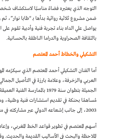
التوجه الذي يعتبره فضاءً مناسبًا لاستكشاف شخصيا
ضمن مشروع ثلاثية روائية بدأها بـ “طابا نوار”، ثم و
يواصل علي الداه بناء تجربة فنية وأدبية تقوم على 
بالثقافة الصحراوية والدراما الناطقة بالحسانية.
التشكيلي والخطاط أحمد المعتصم
أما الفنان التشكيلي أحمد المعتصم الذي سيكرّمه الم
العربي والزخرفة، وعلامة بارزة في التأصيل الجمال
الجميلة بتطوان سنة 1979 بالمما
مُساهمًا بحنكة في تقديم استشارات فنية وطنية، وم
2003، إلى جانب إشعاعه الدولي عبر مشاركته في معرض لندن سنة 2007.
أسهم المعتصم في تطوير قواعد الخط المغربي، وإعاد
الملاحظة والبحث في الأساليب القديمة والحديث. وق