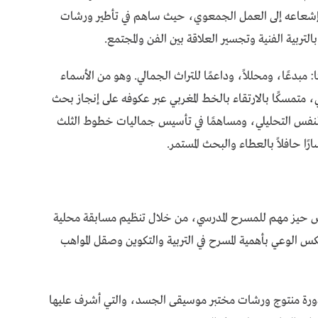
تد إشعاعه إلى العمل الجمعوي، حيث ساهم في تأطير ورشات
تربية الفنية وتجسير العلاقة بين الفن والمجتمع.
ًا: مبدعًا، ومحللاً، وداعمًا للتراث الجمالي. وهو من الأسماء
 متمسكًا بالارتقاء بالخط المغربي عبر عكوفه على إنجاز بحث
 النفس التحليلي، ومساهمًا في تأسيس جماليات خطوط الثلث
ًا حافلاً بالعطاء والبحث المستمر.
ص حيز مهم للمسرح المدرسي، من خلال تنظيم مسابقة محلية
يعكس الوعي بأهمية المسرح في التربية والتكوين وصقل المواهب
دورة منتوج ورشات مختبر موسيقى الجسد، والتي أشرف عليها