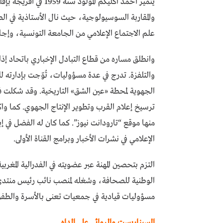
يتميز أحمد اكليكم ال
والمقاربة السوسيولوجية، حيث نال الأستاذية في ا
علم الاجتماع الإعلامي من الجامعة التونسية، وإج
وانطلق مساره من قطاع التبادل الإخباري باتحاد إذا
والتلفزة. تدرج في عدة مسؤوليات، تُوّجت بإدارته للم
الجهوية لمحطة «عين الشق» التاريخية. وقد شكلت فتر
ترسيخ إعلام القرب وتطوير الإنتاج الجهوي. كما واك
منها موقع “تارودانت نيوز”. كما كان له الفضل في 
الإعلامي في نشرات الأخبار وبرامج القناة الأولى.
التزم بتحصين المهنة عبر عضويته في الفدرالية المغر
الوطنية للصحافة، وشغله لمنصب نائب رئيس منتدى ا
مسؤوليات قيادية في جمعيات تعنى بالأسرة والطفولة،
السيناريست والروائي علي الداه