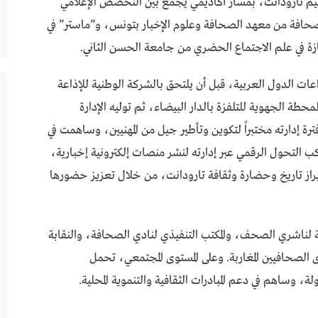
مولود سنة 1959 في أفريجة بإقليم تارودانت، بمسار أكاديمي يجمع بين التخصص الإعلامي
لصحافة من معهد الصحافة وعلوم الإخبار بتونس، و”ماستر” في
ازة في علم الاجتماع الحضري من جامعة الحسن الثاني.
عات الدول العربية، قبل أن يلتحق بالشركة الوطنية للإذاعة
حطة الجهوية للتلفزة بالدار البيضاء، ثم توليه الإدارة
ة إدارته مختبراً لتكوين وتأطير جيل من المهنيين، وساهمت في
ب التحول الرقمي عبر إدارته لنشر منصات إلكترونية إخبارية،
إبراز تاريخ وحضارة وثقافة تارودانت، من خلال تعزيز حضورها
بية لناشري الصحف، والمكتب التنفيذي لنادي الصحافة، والنقابة
لصحافيين المغاربة. وعلى المستوى المجتمعي، تحمل
 وساهم في دعم المبادرات الثقافية والتنموية المحلية.