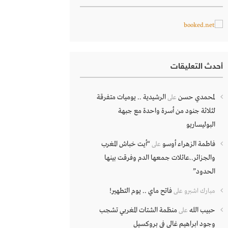
أحدث التعليقات
لمحمدي حسن
الرشيدية .. يوميات متفرقة
على
لثلاثة جنود من أسرة واحدة مع جبهة
البوليساريو
فاطمة الزهراء أوسو
“أيت خباش المغرب
على
والجزائر..عائلات جمعها الدم وفرقت بينها
الحدود”
فاتح ماي .. يوم التطهير!
مبارك اشبرو
على
حبيب الله
منظمة الشتات المغربي تشجب
على
وجود ابراهيم غالي في بروكسيل