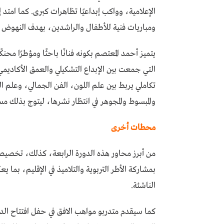
الإعلامية، وواكب إبداعيًا تظاهرات كبرى. كما ام
ومباريات فنية للأطفال والراشدين، بهدف النهوض بال
يتميز أحمد المعتصم بكونه فنانًا باحثًا ومؤطرًا محنك
التي جمعت بين الإبداع التشكيلي والعمق الأكاديمي،
تكاملي يربط بين علم اللون، الفن الجمالي، وعلم
والمبسوط والمجوهر في انتظار نشرها، ليتوج بذلك مسار
محطات أخرى
من أبرز محاور هذه الدورة الرابعة، كذلك، تخصي
بمشاركة الأطر التربوية والتلاميذ في الإقليم، بما 
الناشئة.
كما سيقدم متدربو مواهب الافق في حفل افتتاح ال