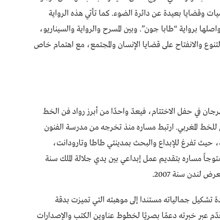
ت وقضايا بعيدة عن دائرة الضوء. كما تأتي هذه الرواية
اصلها برواية “طابا جون”. وبين المسرح والرواية والسيناريو،
التنوع والانفتاح على قضايا الإنسان والمجتمع، مع اهتمام خاص
هرجان في حفل الاختتام، فيعدّ واحدًا من أبرز رواد فن الخط
ي للخط المغربي. ارتبط مساره منذ تخرجه من مدرسة الفنون
رسة الفنية العميقة، حيث تفرغ للإبداع والبحث بمدينتي طاطا وتارودانت،
توجاً مساره بتقديم عمل إبداعي بين يدي جلالة الملك سنة
ة تشكيل جمالياته مستندا إلى موهبته التي تميزت بدقة
دّم عبر خبرته دعمًا بصريًا لخطوط عناوين الكتب والإصدارات