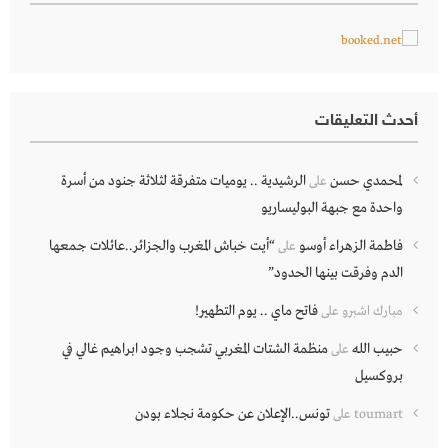
أحدث التعليقات
لمحمدي حسن
الرشيدية .. يوميات متفرقة لثلاثة جنود من أسرة
على
واحدة مع جبهة البوليساريو
فاطمة الزهراء أوسو
“أيت خباش المغرب والجزائر..عائلات جمعها
على
الدم وفرقت بينها الحدود”
فاتح ماي .. يوم التطهير!
مبارك اشبرو
على
حبيب الله
منظمة الشتات المغربي تشجب وجود ابراهيم غالي في
على
بروكسيل
تونس..الإعلان عن حكومة نجلاء بودن
toumart
على