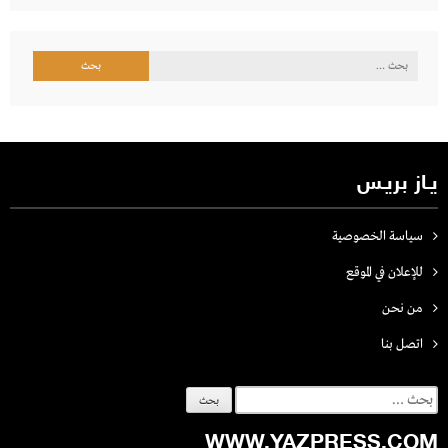
البحث
عن:
يـاز بريـس
سياسة الخصوصية
للإعلان في الموقع
من نحن
اتصل بنـا
البحث
عن:
WWW.YAZPRESS.COM