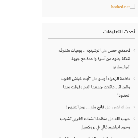
أحدث التعليقات
لمحمدي حسن
الرشيدية .. يوميات متفرقة
على
لثلاثة جنود من أسرة واحدة مع جبهة
البوليساريو
فاطمة الزهراء أوسو
“أيت خباش المغرب
على
والجزائر..عائلات جمعها الدم وفرقت بينها
الحدود”
فاتح ماي .. يوم التطهير!
مبارك اشبرو
على
حبيب الله
منظمة الشتات المغربي تشجب
على
وجود ابراهيم غالي في بروكسيل