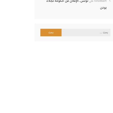
تونس..الإعلان عن حكومة نجلاء
toumart
على
بودن
البحث
عن: