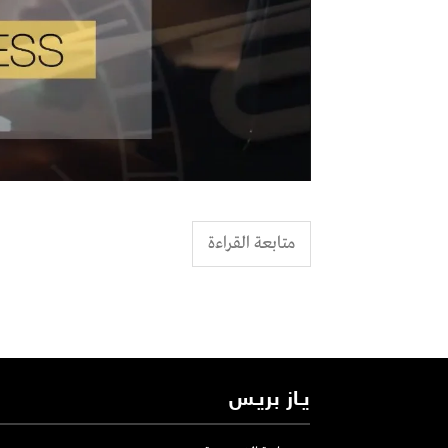
متابعة القراءة
يـاز بريـس