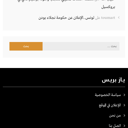
بروكسيل
تونس..الإعلان عن حكومة نجلاء بودن
toumart
على
البحث
عن:
يـاز بريـس
سياسة الخصوصية
للإعلان في الموقع
من نحن
اتصل بنـا