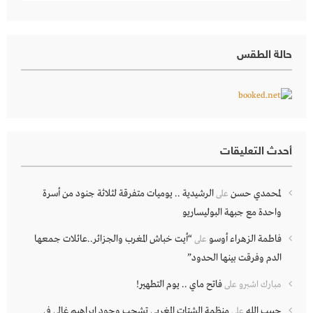
حالة الطقس
أحدث التعليقات
لمحمدي حسن
الرشيدية .. يوميات متفرقة لثلاثة جنود من أسرة
على
واحدة مع جبهة البوليساريو
فاطمة الزهراء أوسو
“أيت خباش المغرب والجزائر..عائلات جمعها
على
الدم وفرقت بينها الحدود”
فاتح ماي .. يوم التطهير!
مبارك اشبرو
على
حبيب الله
منظمة الشتات المغربي تشجب وجود ابراهيم غالي في
على