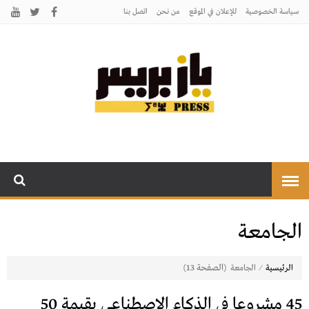
سياسة الخصوصية
للإعلان في الموقع
من نحن
اتصل بنـا
يـازبريس
يأتيكم بالخبر اليقين
الجامعة
⁄
(الصفحة 13)
الرئيسية
الجامعة
45 مشروعا في الذكاء الاصطناعي بقيمة 50