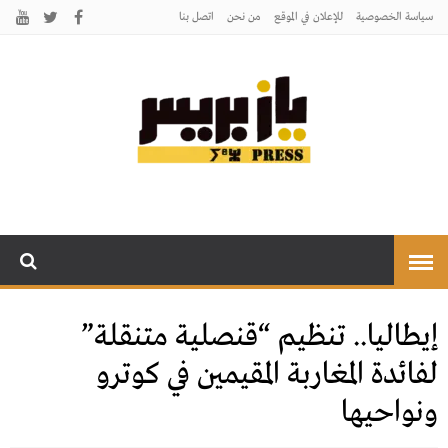
سياسة الخصوصية
للإعلان في الموقع
من نحن
اتصل بنـا
يـازبريس
يأتيكم بالخبر اليقين
إيطاليا.. تنظيم “قنصلية متنقلة”
لفائدة المغاربة المقيمين في كوترو
ونواحيها