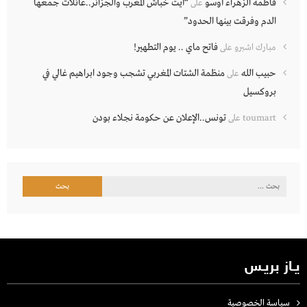
فاطمة الزهراء أوسو
“أيت خباش المغرب والجزائر..عائلات جمعها
على
الدم وفرقت بينها الحدود”
فاتح ماي .. يوم التطهير!
مبارك اشبرو
على
حبيب الله
منظمة الشتات المغربي تشجب وجود ابراهيم غالي في
على
بروكسيل
تونس..الإعلان عن حكومة نجلاء بودن
toumart
على
البحث
عن:
يـاز بريـس
سياسة الخصوصية