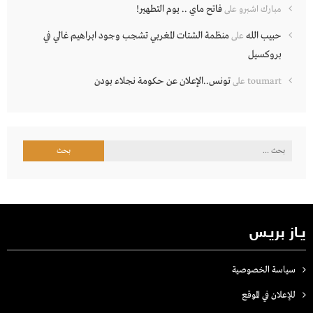
فاتح ماي .. يوم التطهير!
مبارك اشبرو
على
حبيب الله
منظمة الشتات المغربي تشجب وجود ابراهيم غالي في
على
بروكسيل
تونس..الإعلان عن حكومة نجلاء بودن
toumart
على
البحث
عن:
يـاز بريـس
سياسة الخصوصية
للإعلان في الموقع