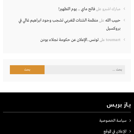
فاتح ماي .. يوم التطهير!
مبارك اشبرو
على
حبيب الله
منظمة الشتات المغربي تشجب وجود ابراهيم غالي في
على
بروكسيل
تونس..الإعلان عن حكومة نجلاء بودن
toumart
على
البحث
عن:
يـاز بريـس
سياسة الخصوصية
للإعلان في الموقع