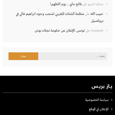
فاتح ماي .. يوم التطهير!
مبارك اشبرو
على
حبيب الله
منظمة الشتات المغربي تشجب وجود ابراهيم غالي في
على
بروكسيل
تونس..الإعلان عن حكومة نجلاء بودن
toumart
على
البحث
عن:
يـاز بريـس
سياسة الخصوصية
للإعلان في الموقع