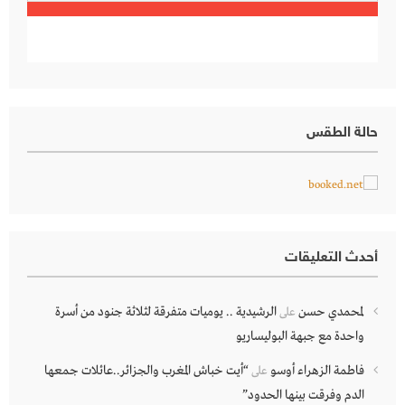
حالة الطقس
أحدث التعليقات
لمحمدي حسن
الرشيدية .. يوميات متفرقة لثلاثة جنود من أسرة
على
واحدة مع جبهة البوليساريو
فاطمة الزهراء أوسو
“أيت خباش المغرب والجزائر..عائلات جمعها
على
الدم وفرقت بينها الحدود”