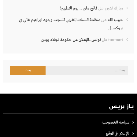
فاتح ماي .. يوم التطهير!
مبارك اشبرو
على
حبيب الله
منظمة الشتات المغربي تشجب وجود ابراهيم غالي في
على
بروكسيل
تونس..الإعلان عن حكومة نجلاء بودن
toumart
على
البحث
عن:
يـاز بريـس
سياسة الخصوصية
للإعلان في الموقع