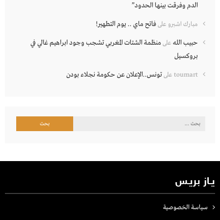
الدم وفرقت بينها الحدود”
فاتح ماي .. يوم التطهير!
مبارك اشبرو
على
حبيب الله
منظمة الشتات المغربي تشجب وجود ابراهيم غالي في
على
بروكسيل
تونس..الإعلان عن حكومة نجلاء بودن
toumart
على
البحث
عن:
يـاز بريـس
سياسة الخصوصية