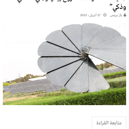
وذكي”
يـاز بريـس
27 أبريل، 2021
متابعة القراءة