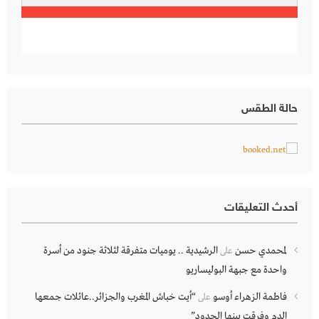
حالة الطقس
أحدث التعليقات
لمحمدي حسن
الرشيدية .. يوميات متفرقة لثلاثة جنود من أسرة
على
واحدة مع جبهة البوليساريو
فاطمة الزهراء أوسو
“أيت خباش المغرب والجزائر..عائلات جمعها
على
الدم وفرقت بينها الحدود”