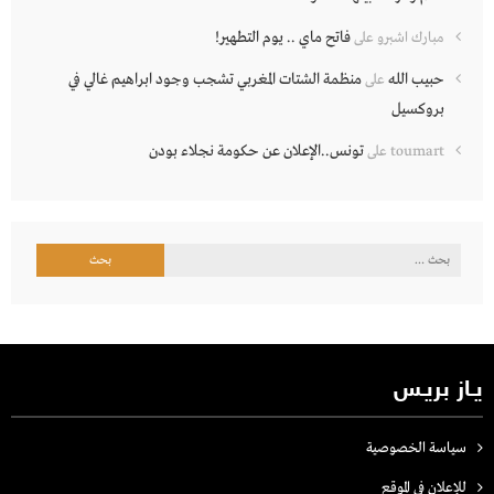
فاتح ماي .. يوم التطهير!
مبارك اشبرو
على
حبيب الله
منظمة الشتات المغربي تشجب وجود ابراهيم غالي في
على
بروكسيل
تونس..الإعلان عن حكومة نجلاء بودن
toumart
على
البحث
عن:
يـاز بريـس
سياسة الخصوصية
للإعلان في الموقع