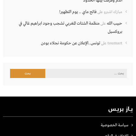
الدم وفرقت بينها الحدود”
فاتح ماي .. يوم التطهير!
مبارك اشبرو
على
حبيب الله
منظمة الشتات المغربي تشجب وجود ابراهيم غالي في
على
بروكسيل
تونس..الإعلان عن حكومة نجلاء بودن
toumart
على
البحث
عن:
يـاز بريـس
سياسة الخصوصية