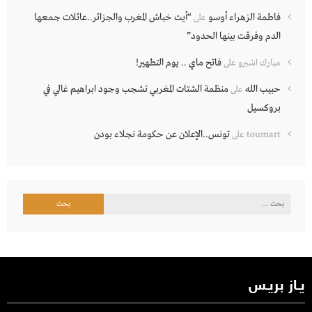
فاطمة الزهراء أوسو
“أيت خباش المغرب والجزائر..عائلات جمعها
على
الدم وفرقت بينها الحدود”
فاتح ماي .. يوم التطهير!
مبارك اشبرو
على
حبيب الله
منظمة الشتات المغربي تشجب وجود ابراهيم غالي في
على
بروكسيل
تونس..الإعلان عن حكومة نجلاء بودن
toumart
على
البحث
عن:
يـاز بريـس