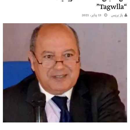
“Tagwlla”
يـاز بريـس
13 يناير، 2021