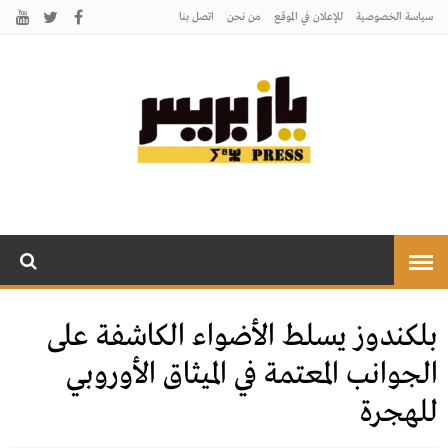
سياسة الخصوصية
للإعلان في الموقع
من نحن
اتصل بنـا
يـازبريس
يأتيكم بالخبر اليقين
بلكندوز يسلط الأضواء الكاشفة على
الجوانب المعتمة في الميثاق الأوروبي
للهجرة