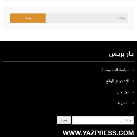
البحث
عن:
يـاز بريـس
سياسة الخصوصية
للإعلان في الموقع
من نحن
اتصل بنـا
البحث
عن:
WWW.YAZPRESS.COM