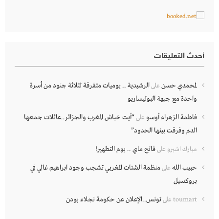
أحدث التعليقات
لمحمدي حسن
الرشيدية .. يوميات متفرقة لثلاثة جنود من أسرة
على
واحدة مع جبهة البوليساريو
فاطمة الزهراء أوسو
“أيت خباش المغرب والجزائر..عائلات جمعها
على
الدم وفرقت بينها الحدود”
فاتح ماي .. يوم التطهير!
مبارك اشبرو
على
حبيب الله
منظمة الشتات المغربي تشجب وجود ابراهيم غالي في
على
بروكسيل
تونس..الإعلان عن حكومة نجلاء بودن
toumart
على