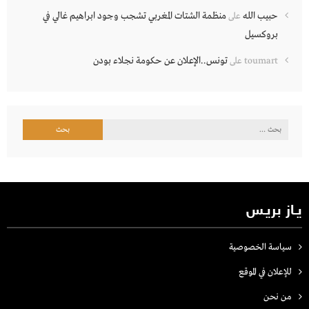
حبيب الله
منظمة الشتات المغربي تشجب وجود ابراهيم غالي في
على
بروكسيل
تونس..الإعلان عن حكومة نجلاء بودن
toumart
على
البحث
عن:
يـاز بريـس
سياسة الخصوصية
للإعلان في الموقع
من نحن