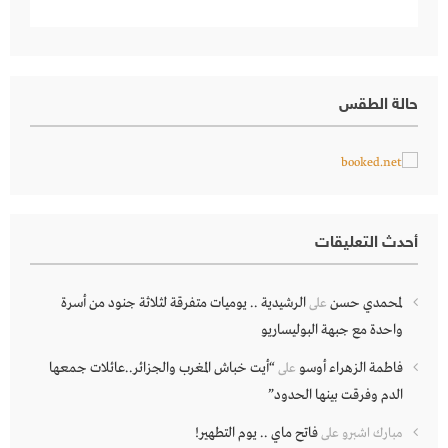
حالة الطقس
أحدث التعليقات
لمحمدي حسن
الرشيدية .. يوميات متفرقة لثلاثة جنود من أسرة
على
واحدة مع جبهة البوليساريو
فاطمة الزهراء أوسو
“أيت خباش المغرب والجزائر..عائلات جمعها
على
الدم وفرقت بينها الحدود”
فاتح ماي .. يوم التطهير!
مبارك اشبرو
على