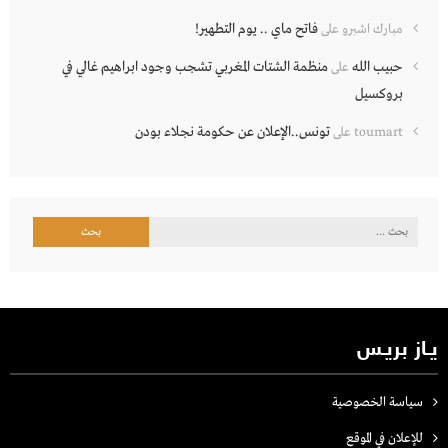
فاتح ماي .. يوم التطهير!
مبارك اشبرو
على
حبيب الله
منظمة الشتات المغربي تشجب وجود ابراهيم غالي في
على
بروكسيل
تونس..الإعلان عن حكومة نجلاء بودن
toumart
على
البحث
عن:
يـاز بريـس
سياسة الخصوصية
للإعلان في الموقع