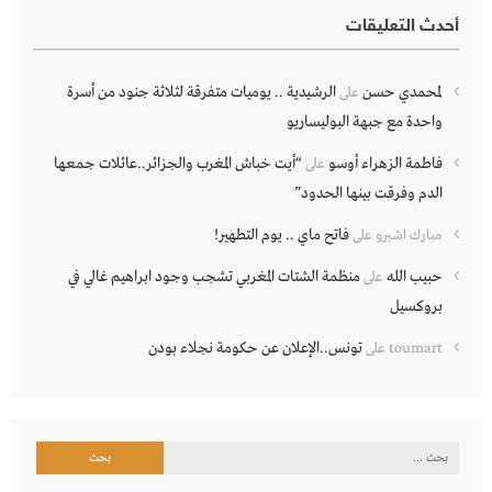
أحدث التعليقات
لمحمدي حسن
الرشيدية .. يوميات متفرقة لثلاثة جنود من أسرة
على
واحدة مع جبهة البوليساريو
فاطمة الزهراء أوسو
“أيت خباش المغرب والجزائر..عائلات جمعها
على
الدم وفرقت بينها الحدود”
فاتح ماي .. يوم التطهير!
مبارك اشبرو
على
حبيب الله
منظمة الشتات المغربي تشجب وجود ابراهيم غالي في
على
بروكسيل
تونس..الإعلان عن حكومة نجلاء بودن
toumart
على
البحث
عن: