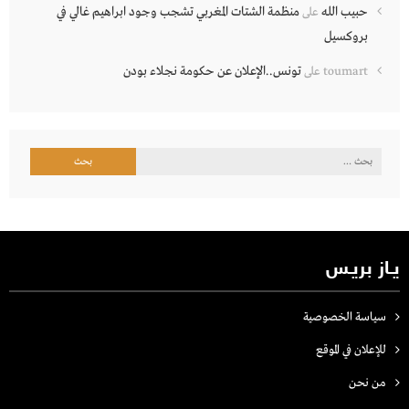
حبيب الله
منظمة الشتات المغربي تشجب وجود ابراهيم غالي في
على
بروكسيل
تونس..الإعلان عن حكومة نجلاء بودن
toumart
على
البحث
عن:
يـاز بريـس
سياسة الخصوصية
للإعلان في الموقع
من نحن