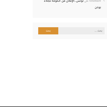
تونس..الإعلان عن حكومة نجلاء
toumart
على
بودن
البحث
عن: