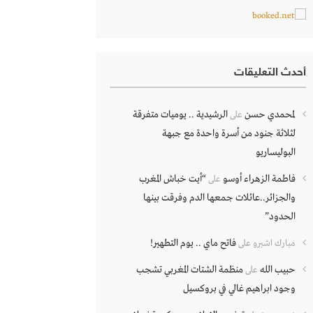
أحدث التعليقات
لمحمدي حسن
الرشيدية .. يوميات متفرقة
على
لثلاثة جنود من أسرة واحدة مع جبهة
البوليساريو
فاطمة الزهراء أوسو
“أيت خباش المغرب
على
والجزائر..عائلات جمعها الدم وفرقت بينها
الحدود”
فاتح ماي .. يوم التطهير!
مبارك اشبرو
على
حبيب الله
منظمة الشتات المغربي تشجب
على
وجود ابراهيم غالي في بروكسيل