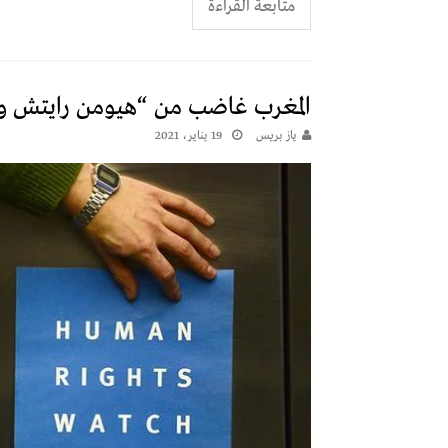
متابعة القراءة
المغرب غاضب من “هيومن رايتش 
يـاز بريـس
19 يناير، 2021