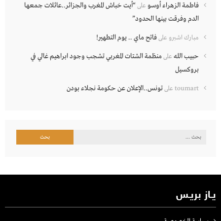
فاطمة الزهراء أوسو
“أيت خباش المغرب والجزائر..عائلات جمعها
على
الدم وفرقت بينها الحدود”
فاتح ماي .. يوم التطهير!
مبارك اشبرو
على
حبيب الله
منظمة الشتات المغربي تشجب وجود ابراهيم غالي في
على
بروكسيل
تونس..الإعلان عن حكومة نجلاء بودن
toumart
على
البحث
عن:
يـاز بريـس