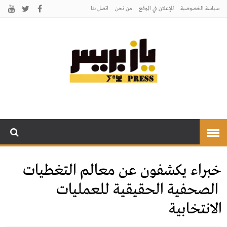
سياسة الخصوصية
للإعلان في الموقع
من نحن
اتصل بنـا
يـازبريس
يأتيكم بالخبر اليقين
خبراء يكشفون عن معالم التغطيات
الصحفية الحقيقية للعمليات
الانتخابية