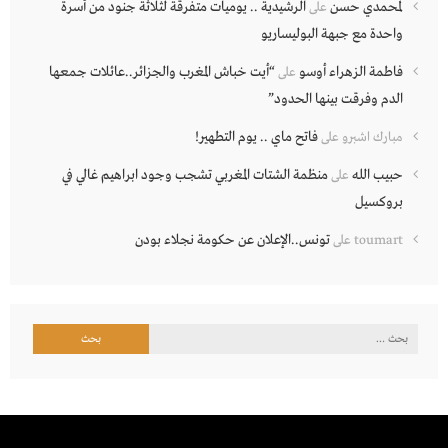
لمحمدي حسن
الرشيدية .. يوميات متفرقة لثلاثة جنود من أسرة
على
واحدة مع جبهة البوليساريو
فاطمة الزهراء أوسو
“أيت خباش المغرب والجزائر..عائلات جمعها
على
الدم وفرقت بينها الحدود”
فاتح ماي .. يوم التطهير!
مبارك اشبرو
على
حبيب الله
منظمة الشتات المغربي تشجب وجود ابراهيم غالي في
على
بروكسيل
تونس..الإعلان عن حكومة نجلاء بودن
toumart
على
البحث
عن: