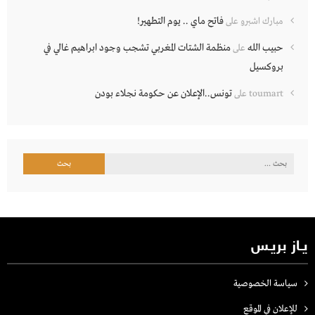
فاتح ماي .. يوم التطهير!
مبارك اشبرو
على
حبيب الله
منظمة الشتات المغربي تشجب وجود ابراهيم غالي في
على
بروكسيل
تونس..الإعلان عن حكومة نجلاء بودن
toumart
على
البحث
عن:
يـاز بريـس
سياسة الخصوصية
للإعلان في الموقع