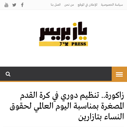
سياسة الخصوصية
للإعلان في الموقع
من نحن
اتصل بنـا
يـازبريس
يأتيكم بالخبر اليقين
زاكورة.. تنظيم دوري في كرة القدم
المصغرة بمناسبة اليوم العالمي لحقوق
النساء بتازارين