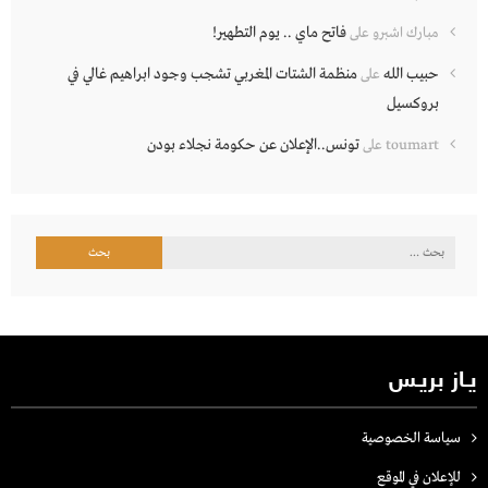
فاتح ماي .. يوم التطهير!
مبارك اشبرو
على
حبيب الله
منظمة الشتات المغربي تشجب وجود ابراهيم غالي في
على
بروكسيل
تونس..الإعلان عن حكومة نجلاء بودن
toumart
على
البحث
عن:
يـاز بريـس
سياسة الخصوصية
للإعلان في الموقع