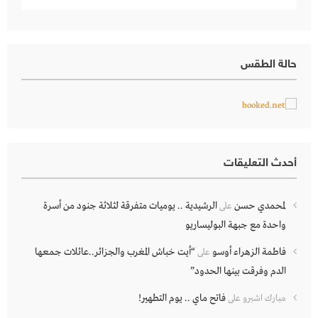
حالة الطقس
أحدث التعليقات
لمحمدي حسن
الرشيدية .. يوميات متفرقة لثلاثة جنود من أسرة
على
واحدة مع جبهة البوليساريو
فاطمة الزهراء أوسو
“أيت خباش المغرب والجزائر..عائلات جمعها
على
الدم وفرقت بينها الحدود”
فاتح ماي .. يوم التطهير!
مبارك اشبرو
على