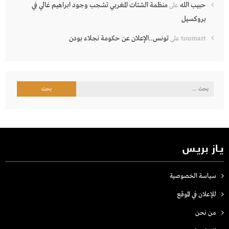
حبيب الله
منظمة الشتات المغربي تشجب وجود ابراهيم غالي في
على
بروكسيل
تونس..الإعلان عن حكومة نجلاء بودن
toumart
على
البحث
عن:
يـاز بريـس
سياسة الخصوصية
للإعلان في الموقع
من نحن