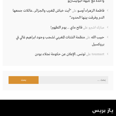
واحدة مع جبهة البوليساريو
فاطمة الزهراء أوسو
“أيت خباش المغرب والجزائر..عائلات جمعها
على
الدم وفرقت بينها الحدود”
فاتح ماي .. يوم التطهير!
مبارك اشبرو
على
حبيب الله
منظمة الشتات المغربي تشجب وجود ابراهيم غالي في
على
بروكسيل
تونس..الإعلان عن حكومة نجلاء بودن
toumart
على
البحث
عن:
يـاز بريـس