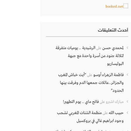
أحدث التعليقات
لمحمدي حسن
الرشيدية .. يوميات متفرقة
على
لثلاثة جنود من أسرة واحدة مع جبهة
البوليساريو
فاطمة الزهراء أوسو
“أيت خباش المغرب
على
والجزائر..عائلات جمعها الدم وفرقت بينها
الحدود”
فاتح ماي .. يوم التطهير!
مبارك اشبرو
على
حبيب الله
منظمة الشتات المغربي تشجب
على
وجود ابراهيم غالي في بروكسيل