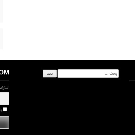
COM
البحث
عن:
اشترك ف
با