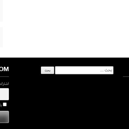
COM
البحث
عن:
اشترك ف
با