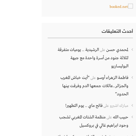
أحدث التعليقات
لمحمدي حسن
الرشيدية .. يوميات متفرقة
على
لثلاثة جنود من أسرة واحدة مع جبهة
البوليساريو
فاطمة الزهراء أوسو
“أيت خباش المغرب
على
والجزائر..عائلات جمعها الدم وفرقت بينها
الحدود”
فاتح ماي .. يوم التطهير!
مبارك اشبرو
على
حبيب الله
منظمة الشتات المغربي تشجب
على
وجود ابراهيم غالي في بروكسيل