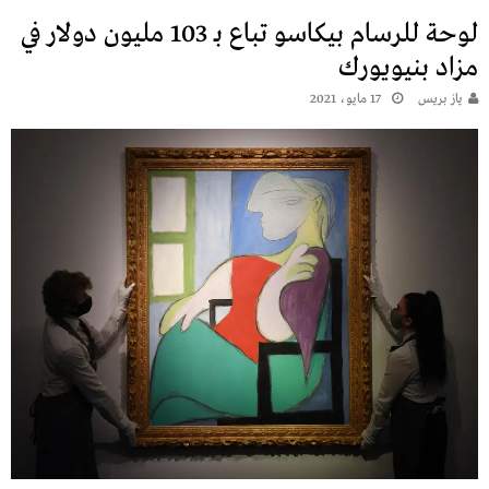
لوحة للرسام بيكاسو تباع بـ 103 مليون دولار في
مزاد بنيويورك
يـاز بريـس
17 مايو، 2021