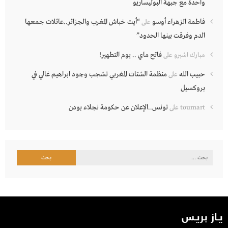
واحدة مع جبهة البوليساريو
فاطمة الزهراء أوسو
“أيت خباش المغرب والجزائر..عائلات جمعها
على
الدم وفرقت بينها الحدود”
فاتح ماي .. يوم التطهير!
مبارك اشبرو
على
حبيب الله
منظمة الشتات المغربي تشجب وجود ابراهيم غالي في
على
بروكسيل
تونس..الإعلان عن حكومة نجلاء بودن
toumart
على
البحث
عن:
يـاز بريـس