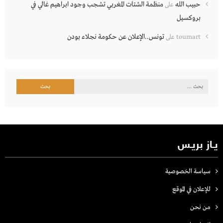
حبيب الله
منظمة الشتات المغربي تشجب وجود ابراهيم غالي في
على
بروكسيل
تونس..الإعلان عن حكومة نجلاء بودن
toumart
على
البحث
عن:
يـاز بريـس
سياسة الخصوصية
للإعلان في الموقع
من نحن