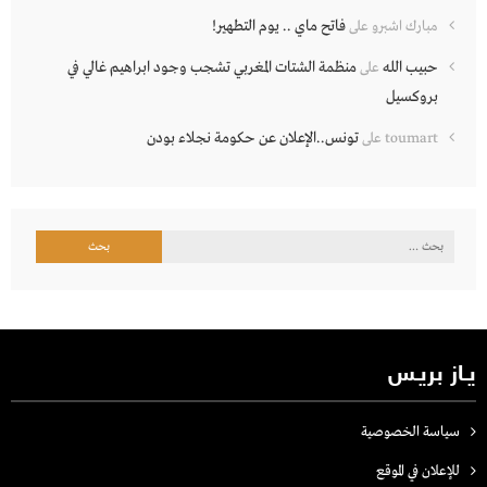
فاتح ماي .. يوم التطهير!
مبارك اشبرو
على
حبيب الله
منظمة الشتات المغربي تشجب وجود ابراهيم غالي في
على
بروكسيل
تونس..الإعلان عن حكومة نجلاء بودن
toumart
على
البحث
عن:
يـاز بريـس
سياسة الخصوصية
للإعلان في الموقع