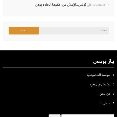
تونس..الإعلان عن حكومة نجلاء بودن
toumart
على
البحث
عن:
يـاز بريـس
سياسة الخصوصية
للإعلان في الموقع
من نحن
اتصل بنـا
البحث