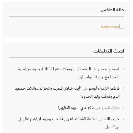
حالة الطقس
أحدث التعليقات
لمحمدي حسن
الرشيدية .. يوميات متفرقة لثلاثة جنود من أسرة
على
واحدة مع جبهة البوليساريو
فاطمة الزهراء أوسو
“أيت خباش المغرب والجزائر..عائلات جمعها
على
الدم وفرقت بينها الحدود”
فاتح ماي .. يوم التطهير!
مبارك اشبرو
على
حبيب الله
منظمة الشتات المغربي تشجب وجود ابراهيم غالي في
على
بروكسيل