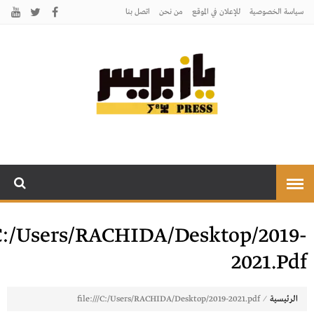
سياسة الخصوصية
للإعلان في الموقع
من نحن
اتصل بنـا
يـازبريس
يأتيكم بالخبر اليقين
/C:/Users/RACHIDA/Desktop/2019-
2021.pdf
⁄
الرئيسية
file:///C:/Users/RACHIDA/Desktop/2019-2021.pdf