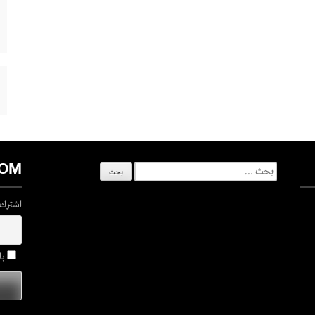
COM
البحث
عن:
اشترك ف
با