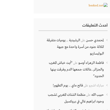
أحدث التعليقات
لمحمدي حسن
الرشيدية .. يوميات متفرقة
على
لثلاثة جنود من أسرة واحدة مع جبهة
البوليساريو
فاطمة الزهراء أوسو
“أيت خباش المغرب
على
والجزائر..عائلات جمعها الدم وفرقت بينها
الحدود”
فاتح ماي .. يوم التطهير!
مبارك اشبرو
على
حبيب الله
منظمة الشتات المغربي تشجب
على
وجود ابراهيم غالي في بروكسيل