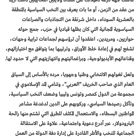
عاشت جهة درعة تافيلالت على امتداد ولايتين انتخابيتين دامت أزيد
من عقد من الزمن، أو ما بات يعرف بين النخب السياسية بالمنطقة
بالعشرية السوداء، داخل شرنقة من التجاذبات والصراعات
السياسوية المجانية التي كان بطلها قياديا في حزب، جمع حوله
حواريين، ومريدين، اعتقدوا أن ترؤسهم لجماعات ترابية وجهات،
تشفع لهم في إعادة خلط الأوراق، وترتيبها بما يتوافق مع اختياراتهم،
وقناعاتهم الأيديولوجية، وبراغماتيتهم وانتهازيتهم التي لا حدود لها.
ولعل تغولهم الانتخابي وطنيا وجهويا، مرده بالأساس إلى السياق
العام الذي صاحب الخريف “العربي”، وتنامي المد الإسلاموي في
مجموعة من الدول كمصر وتونس وليبيا وضعف النخب السياسية،
وتآكل رصيدها السياسي، وركوبهم على الدين لدغدغة مشاعر
المواطنين البسطاء، والاستعمال المكثف للطرق التي تشتم منها رائحة
البترودولار، عبر أدرع دعوية واجتماعية، علاوة على الاستقالة
الجماعية للنخب والأطر القادرة على إدارة دفة الدولة من العمل