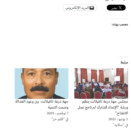
البريد الإلكتروني
معجب بهذه:
مرتبط
مجلس جهة درعة تافيلالت ينظم
جهة درعة-تافيلالت: بين وعود العدالة
ورشة “الإعداد المشترك لبرنامج عمل
وصمت التنمية
الانفتاح”
7 نوفمبر، 2025
1 يونيو، 2023
في "قلم حر"
في "سلايد"