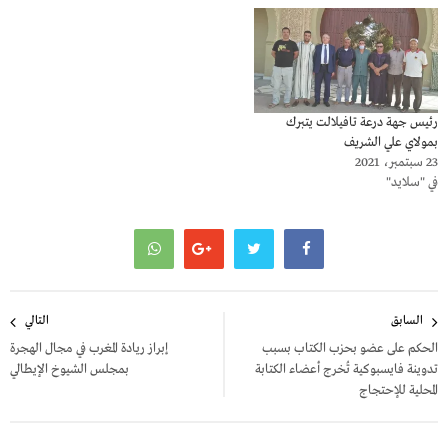
رئيس جهة درعة تافيلالت يتبرك
بمولاي علي الشريف
23 سبتمبر، 2021
في "سلايد"
تصفّح
السابق
التالي
المقالات
الحكم على عضو بحزب الكتاب بسبب
إبراز ريادة المغرب في مجال الهجرة
تدوينة فايسبوكية تُخرج أعضاء الكتابة
بمجلس الشيوخ الإيطالي
المحلية للإحتجاج