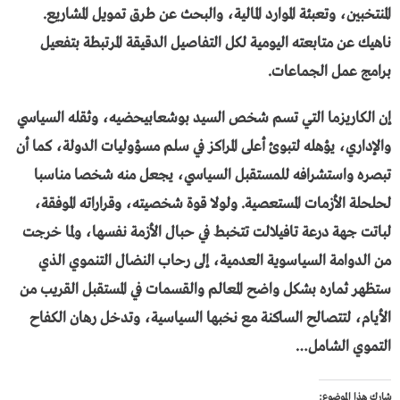
المنتخبين، وتعبئة الموارد المالية، والبحث عن طرق تمويل المشاريع.
ناهيك عن متابعته اليومية لكل التفاصيل الدقيقة المرتبطة بتفعيل
برامج عمل الجماعات.
إن الكاريزما التي تسم شخص السيد بوشعابيحضيه، وثقله السياسي
والإداري، يؤهله لتبوئ أعلى المراكز في سلم مسؤوليات الدولة، كما أن
تبصره واستشرافه للمستقبل السياسي، يجعل منه شخصا مناسبا
لحلحلة الأزمات المستعصية. ولولا قوة شخصيته، وقراراته الموفقة،
لباتت جهة درعة تافيلالت تتخبط في حبال الأزمة نفسها، ولما خرجت
من الدوامة السياسوية العدمية، إلى رحاب النضال التنموي الذي
ستظهر ثماره بشكل واضح المعالم والقسمات في المستقبل القريب من
الأيام، لتتصالح الساكنة مع نخبها السياسية، وتدخل رهان الكفاح
التموي الشامل…
شارك هذا الموضوع: