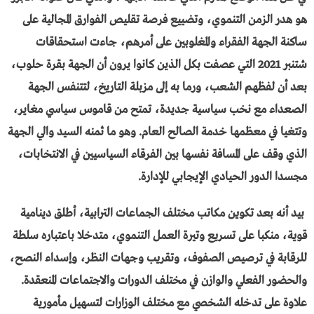
هو هدر الزمن التنموي، وتضييع فرصة تقليص الفوارق المجالية على
ساكنة الجهة الفقراء والمغلوبين على أمرهم، جاءت استحقاقات
شتنبر 2021 التي عصفت بكل الذين كانوا يرون أن الجهة بقرة حلوب،
بعد أن لفظهم الشعب، ورما به إلى مزبلة التاريخ، لتتنفس الجهة
الصعداء مع نخب سياسية جديدة، تمتح من قاموس سياسي مغاير،
وتتغيا في معظمها خدمة الصالح العام. وهو ما ثمنه السيد والي الجهة
الذي وقف على المسافة نفسها بين الفرقاء السياسيين في الانتخابات،
مجسدا الدور الحيادي الإيجابي للإدارة.
بيد أنه بعد تكوين مكاتب مختلف الجماعات الترابية، أطلق دينامية
قوية، منكبا على تسريع وتيرة العمل التنموي، متدخلا باعتباره سلطة
للرقابة في ترصيص الصفوف، وتقريب وجهات النظر، وإسداء النصح،
والحضور الفعلي والوازن في مختلف الدورات والاجتماعات المنعقدة.
علاوة على تدخله الشخصي مع مختلف الوزارات لتسهيل مأمورية