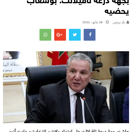
بجهة درعة تافيلالت: بوشعاب
يحضيه
يـاز بريـس
28 مايو، 2022