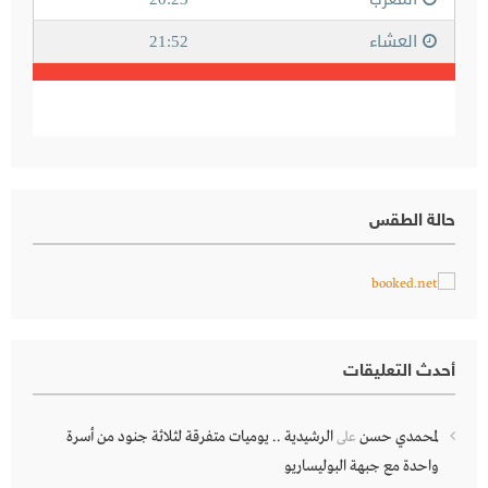
حالة الطقس
أحدث التعليقات
لمحمدي حسن
الرشيدية .. يوميات متفرقة لثلاثة جنود من أسرة
على
واحدة مع جبهة البوليساريو