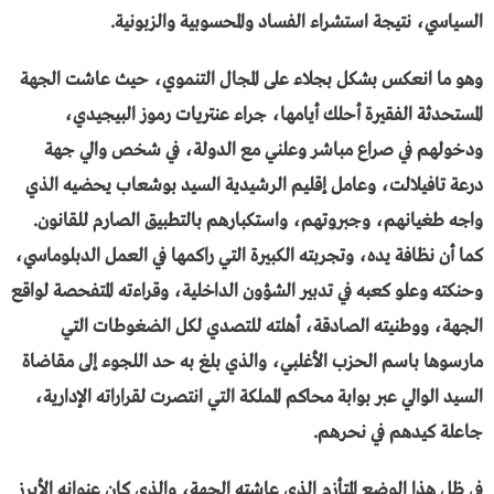
السياسي، نتيجة استشراء الفساد والمحسوبية والزبونية.
وهو ما انعكس بشكل بجلاء على المجال التنموي، حيث عاشت الجهة
المستحدثة الفقيرة أحلك أيامها، جراء عنتريات رموز البيجيدي،
ودخولهم في صراع مباشر وعلني مع الدولة، في شخص والي جهة
درعة تافيلالت، وعامل إقليم الرشيدية السيد بوشعاب يحضيه الذي
واجه طغيانهم، وجبروتهم، واستكبارهم بالتطبيق الصارم للقانون.
كما أن نظافة يده، وتجربته الكبيرة التي راكمها في العمل الدبلوماسي،
وحنكته وعلو كعبه في تدبير الشؤون الداخلية، وقراءته المتفحصة لواقع
الجهة، ووطنيته الصادقة، أهلته للتصدي لكل الضغوطات التي
مارسوها باسم الحزب الأغلبي، والذي بلغ به حد اللجوء إلى مقاضاة
السيد الوالي عبر بوابة محاكم المملكة التي انتصرت لقراراته الإدارية،
جاعلة كيدهم في نحرهم.
في ظل هذا الوضع المتأزم الذي عاشته الجهة، والذي كان عنوانه الأبرز