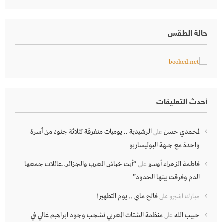
حالة الطقس
أحدث التعليقات
لمحمدي حسن
الرشيدية .. يوميات متفرقة لثلاثة جنود من أسرة
على
واحدة مع جبهة البوليساريو
فاطمة الزهراء أوسو
“أيت خباش المغرب والجزائر..عائلات جمعها
على
الدم وفرقت بينها الحدود”
فاتح ماي .. يوم التطهير!
مبارك اشبرو
على
حبيب الله
منظمة الشتات المغربي تشجب وجود ابراهيم غالي في
على