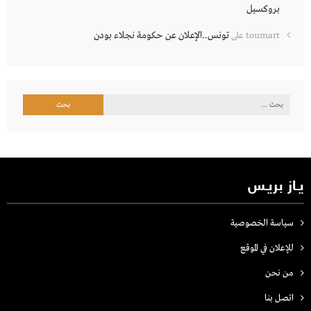
بروكسيل
تونس..الإعلان عن حكومة نجلاء بودن
toumart
على
البحث
عن:
يـاز بريـس
سياسة الخصوصية
للإعلان في الموقع
من نحن
اتصل بنـا