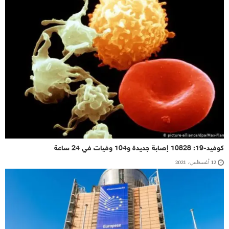
كوفيد-19: 10828 إصابة جديدة و104 وفيات في 24 ساعة
12 أغسطس، 2021