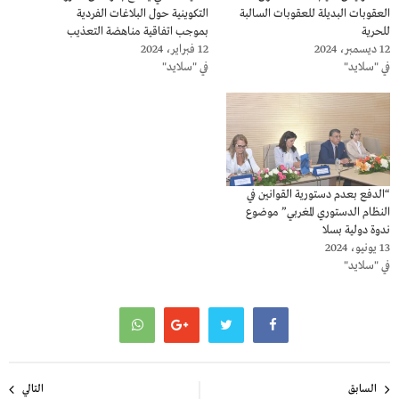
العقوبات البديلة للعقوبات السالبة
التكوينية حول البلاغات الفردية
للحرية
بموجب اتفاقية مناهضة التعذيب
12 ديسمبر، 2024
12 فبراير، 2024
في "سلايد"
في "سلايد"
“الدفع بعدم دستورية القوانين في
النظام الدستوري المغربي” موضوع
ندوة دولية بسلا
13 يونيو، 2024
في "سلايد"
تصفّح
السابق
التالي