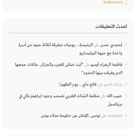
أحدث التعليقات
لمحمدي حسن
الرشيدية .. يوميات متفرقة لثلاثة جنود من أسرة
على
واحدة مع جبهة البوليساريو
فاطمة الزهراء أوسو
“أيت خباش المغرب والجزائر..عائلات جمعها
على
الدم وفرقت بينها الحدود”
فاتح ماي .. يوم التطهير!
مبارك اشبرو
على
حبيب الله
منظمة الشتات المغربي تشجب وجود ابراهيم غالي في
على
بروكسيل
تونس..الإعلان عن حكومة نجلاء بودن
toumart
على