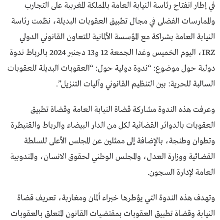
في إطار انفتاح رئاسة النيابة العامة بالمملكة المغربية على التجارب
والممارسات الفضلى في مجال تطبيق العقوبات البديلة، نظمت رئاسة
النيابة العامة بشراكة مع المؤسسة الألمانية للتعاون القانوني الدولي
IRZ، اليوم الخميس وغدا الجمعة 12 و13 دجنبر 2024 بالرباط ندوة
دولية حول موضوع: “ندوة دولية حول: “العقوبات البديلة للعقوبات
السالبة للحرية: بين التنظيم القانوني وآليات التنزيل”.
وعرفت هذه الندوة مشاركة قضاة النيابة العامة وقضاة تطبيق
العقوبات بالدوائر القضائية لكل من الدار البيضاء والرباط والقنيطرة
وتطوان وطنجة، بالإضافة إلى ممثلين عن المجلس الأعلى للسلطة
القضائية ووزارة العدل، والمجلس الوطني لحقوق الانسان، والمندوبية
العامة لإدارة السجون.
وتهدف هذه الندوة التي يؤطرها خبراء ألمان ومغاربة، تعريف قضاة
النيابة وقضاة تطبيق العقوبات بمقتضيات القانون المتعلق بالعقوبات