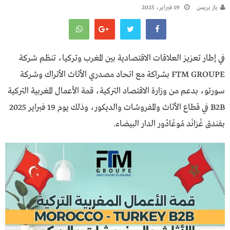
يـاز بريـس
19 فبراير، 2025
في إطار تعزيز العلاقات الاقتصادية بين المغرب وتركيا، تنظم شركة
FTM GROUPE بشراكة مع اتحاد مصدري الأثاث الأتراك وشركة
سورتو، بدعم من وزارة الاقتصاد التركية، قمة الأعمال المغربية التركية
B2B في قطاع الأثاث والمفروشات والديكور، وذلك يوم 19 فبراير 2025
بفندق غْرَانْد مُوغَادُور الدار البيضاء.