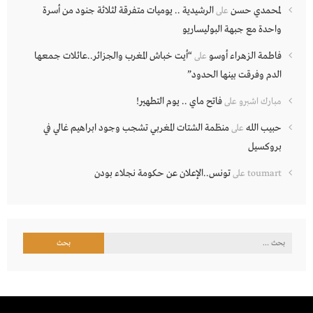
لمحمدي حسن
الرشيدية .. يوميات متفرقة لثلاثة جنود من أسرة
على
واحدة مع جبهة البوليساريو
فاطمة الزهراء أوسو
“أيت خباش المغرب والجزائر..عائلات جمعها
على
الدم وفرقت بينها الحدود”
فاتح ماي .. يوم التطهير!
مبارك اشبرو
على
حبيب الله
منظمة الشتات المغربي تشجب وجود ابراهيم غالي في
على
بروكسيل
تونس..الإعلان عن حكومة نجلاء بودن
toumart
على
البحث
عن: