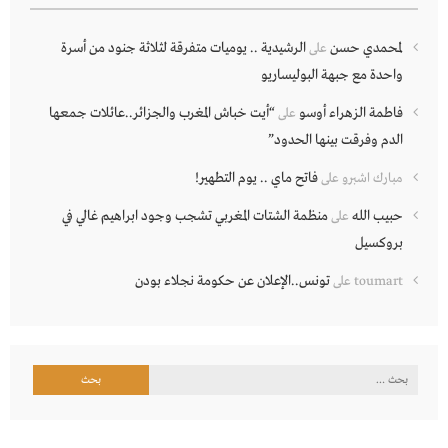
لمحمدي حسن
الرشيدية .. يوميات متفرقة لثلاثة جنود من أسرة
على
واحدة مع جبهة البوليساريو
فاطمة الزهراء أوسو
“أيت خباش المغرب والجزائر..عائلات جمعها
على
الدم وفرقت بينها الحدود”
فاتح ماي .. يوم التطهير!
مبارك اشبرو
على
حبيب الله
منظمة الشتات المغربي تشجب وجود ابراهيم غالي في
على
بروكسيل
تونس..الإعلان عن حكومة نجلاء بودن
toumart
على
البحث
عن: